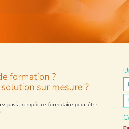
U
de formation ?
solution sur mesure ?
ez pas à remplir ce formulaire pour être
.
C
Pa