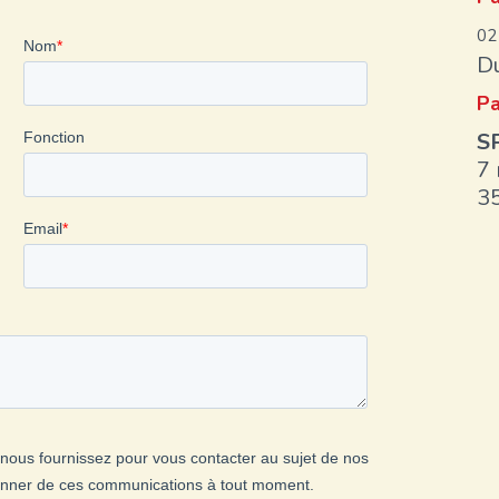
02
Du
Pa
S
7 
3