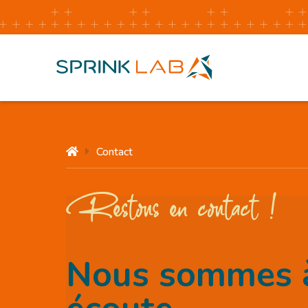
Contact


Restons en contact !
Nous sommes à